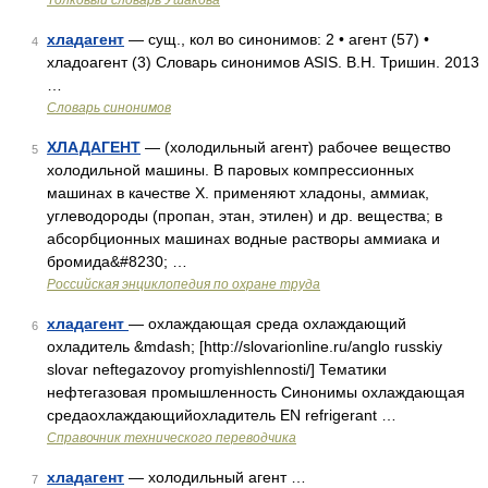
Толковый словарь Ушакова
хладагент
— сущ., кол во синонимов: 2 • агент (57) •
4
хладоагент (3) Словарь синонимов ASIS. В.Н. Тришин. 2013
…
Словарь синонимов
ХЛАДАГЕНТ
— (холодильный агент) рабочее вещество
5
холодильной машины. В паровых компрессионных
машинах в качестве Х. применяют хладоны, аммиак,
углеводороды (пропан, этан, этилен) и др. вещества; в
абсорбционных машинах водные растворы аммиака и
бромида&#8230; …
Российская энциклопедия по охране труда
хладагент
— охлаждающая среда охлаждающий
6
охладитель &mdash; [http://slovarionline.ru/anglo russkiy
slovar neftegazovoy promyishlennosti/] Тематики
нефтегазовая промышленность Синонимы охлаждающая
средаохлаждающийохладитель EN refrigerant …
Справочник технического переводчика
хладагент
— холодильный агент …
7